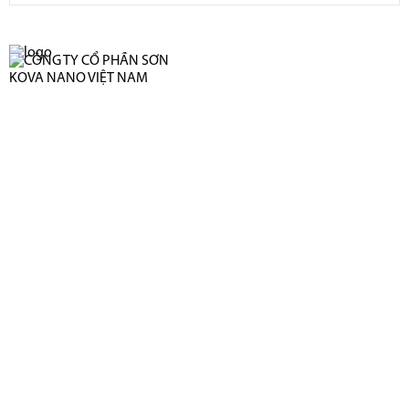
CÔNG TY CỔ PHẦN SƠN KOVA NANO VIỆT NAM
Địa chỉ: Số 42 Dương Khuê, Phường Mai Dịch, Quận Cầu
Giấy, Thành Phố Hà Nội
Địa chỉ: Số nhà 91/22, đường Nguyễn Trung Trực, Khu phố 3,
Thị Trấn Bến Cầu, Huyện Bến Cầu, Tỉnh Tây Ninh, Việt Nam
Hotline: 1900 999 951
Email: cskh@kovananogroup.com
Website: kovananopaint.com
KOVA INTERNATIONAL (M) SDN BHD
Adress : No 6, Jalan Canggih 9, Taman Perindustrian
Cemerlang 81800 , Ulu Tiram , Johor Bahru , Malaysia
Email : cskh@kovananogroup.com
Tel : 0276-389-8998