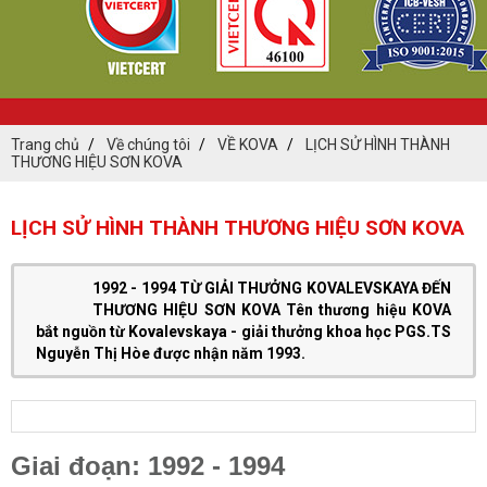
Trang chủ
Về chúng tôi
VỀ KOVA
LỊCH SỬ HÌNH THÀNH
THƯƠNG HIỆU SƠN KOVA
LỊCH SỬ HÌNH THÀNH THƯƠNG HIỆU SƠN KOVA
1992 - 1994 TỪ GIẢI THƯỞNG KOVALEVSKAYA ĐẾN
THƯƠNG HIỆU SƠN KOVA Tên thương hiệu KOVA
bắt nguồn từ Kovalevskaya - giải thưởng khoa học PGS.TS
Nguyễn Thị Hòe được nhận năm 1993.
Giai đoạn: 1992 - 1994